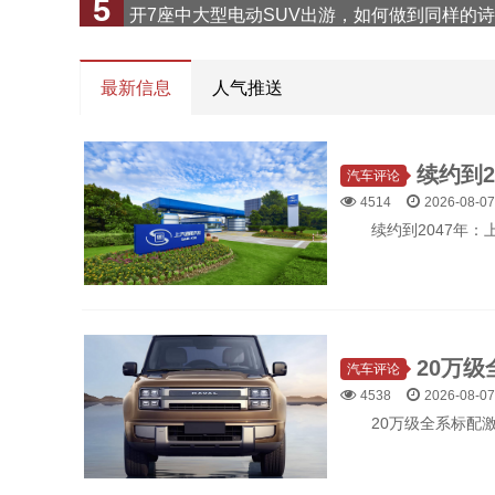
1
远方？
直击县乡镇人群用车痛点，7.89万起的凯翼昆仑20
最新信息
人气推送
汽车评论
4514
2026-08-07
续约到2047年
汽车评论
4538
2026-08-07
20万级全系标配