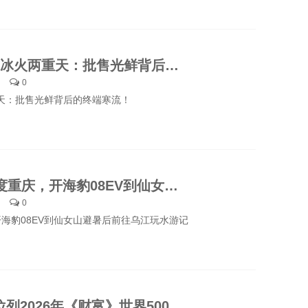
7月车市冰火两重天：批售光鲜背后的终端寒流！
0
天：批售光鲜背后的终端寒流！
逃离40度重庆，开海豹08EV到仙女山避暑后前往乌江玩水游记
0
开海豹08EV到仙女山避暑后前往乌江玩水游记
比亚迪位列2026年《财富》世界500强第91位，凭啥？