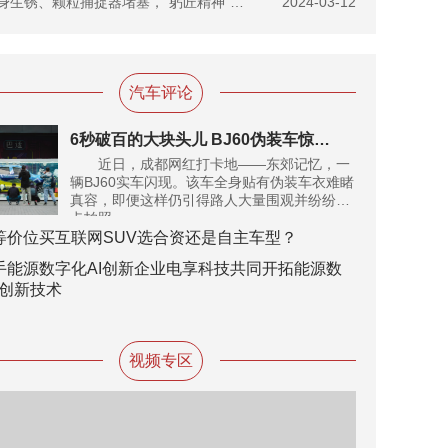
车身生锈、颗粒捕捉器堵塞，“躬匠精神”被一汽丰田发扬了？
2024-03-12
汽车评论
6秒破百的大块头儿 BJ60伪装车惊现成都街头 再曝四大猛料
近日，成都网红打卡地——东郊记忆，一
辆BJ60实车闪现。该车全身贴有伪装车衣难睹
真容，即便这样仍引得路人大量围观并纷纷打
卡拍照。
等价位买互联网SUV选合资还是自主车型？
手能源数字化AI创新企业电享科技共同开拓能源数
创新技术
视频专区