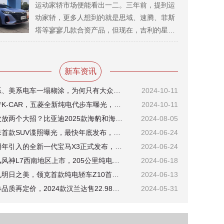
有了一场挖掘新能源SUV强悍性能的机会。
运动家轿市场便能看出一二。三年前，提到运
动家轿，更多人想到的就是思域、速腾、菲斯
塔等寥寥几款合资产品，但现在，吉利的星
瑞、长安的UNI-V、传祺的影豹，无一不是运
动家轿市场的佼佼者，随着艾瑞泽8的到来
后，更是让运动家轿这一细分市场的竞争变得
新车资讯
空前激烈。
日系、美系电车一塌糊涂，为何只有大众能顶住转型压力？
2024-10-11
国产K-CAR，五菱全新纯电代步车曝光，低端市场又将迎来新风向？
2024-10-11
一次放两个大招？比亚迪2025款海豹和海豹07 DM-i将于8月8日上市
2024-08-05
小米首款SUV谍照曝光，最快年底发布，这次将与法拉利心有灵犀？
2024-06-24
或明年引入的全新一代宝马X3正式发布，将成最后一代油车经典？
2024-06-24
东风风神L7西南地区上市，205公里纯电续航版12.99万元起售
2024-06-18
预见明日之美，领克首款纯电轿车Z10首秀瑞典哥德堡
2024-06-13
先卷品质再定价，2024款汉兰达售22.98万元起，重塑中型SUV标准？
2024-05-31