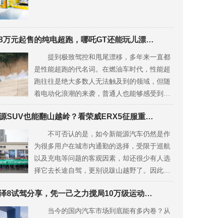
17.88万元起售的纯电超跑，哪吒GT还能玩儿漂移？
提到极致驾控和甩尾漂移，多年来一直都
是性能超跑的代名词。在燃油车时代，性能超
跑往往是绝大多数人无法触及到的领域，但随
着电动化浪潮的来袭，普通人也能够感受到大
排量超跑带来的驾驶乐趣。
新能源SUV也能翻山越岭？看荣威ERX5征服重庆越野公园
不可否认的是，如今新能源汽车仍然是作
为很多用户在城市内通勤的选择，受限于巡航
以及充电等问题的客观因素，却还很少有人选
择它去长途自驾，更别说跋山越野了。因此，
尽管说很多新能源SUV的动力参数十分亮眼，
艾瑞泽8试驾分享，凭一己之力搅局10万级运动家轿市场
但大部分人还不知道它在实际用途中的越野能
力，不过在9月27号的重庆越野公园，我们却
当今的国内汽车市场到底能有多内卷？从