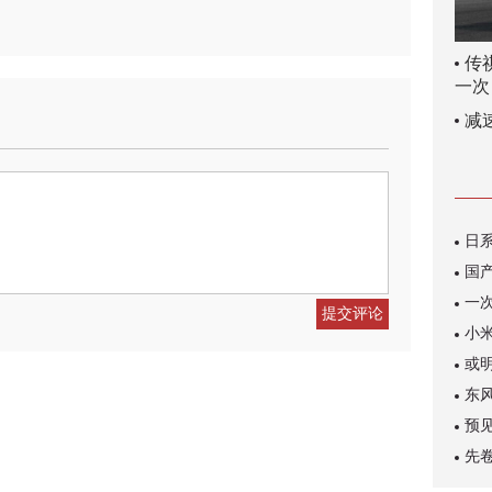
传
一次
减
提交评论