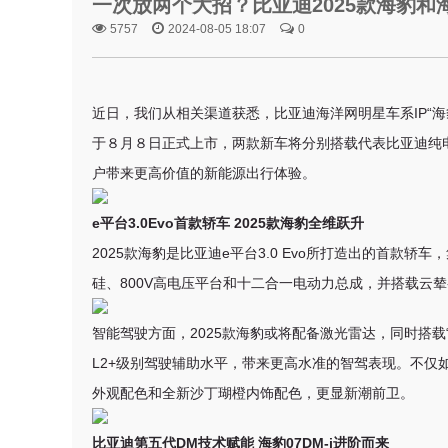
一次放两个大招？比亚迪2025款海豹和海豹
5757
2024-08-05 18:07
0
近日，我们从相关渠道获悉，比亚迪海洋网明星车系IP“海豹
于８月８日正式上市，两款新车将分别搭载代表比亚迪纯电及
户带来更高价值的新能源出行体验。
e平台3.0Evo首款轿车 2025款海豹全维跃升
2025款海豹是比亚迪e平台3.0 Evo所打造出的首款轿
硅、800V高电压平台和十二合一电动力总成，并搭载云
智能驾驶方面，
2025款海豹或将配备激光雷达，同时搭载
L2+级别驾驶辅助水平，
带来更高水准的智驾表现。不仅
外观配色和全新沙丁瑚橙内饰配色，更显新潮前卫。
比亚迪第五代DM技术赋能 海豹07DM-i进阶而来