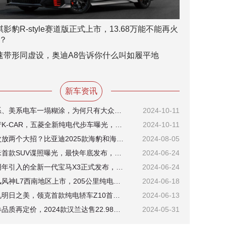
祺影豹R-style赛道版正式上市，13.68万能不能再火
？
速带形同虚设，奥迪A8告诉你什么叫如履平地
新车资讯
日系、美系电车一塌糊涂，为何只有大众能顶住转型压力？
2024-10-11
国产K-CAR，五菱全新纯电代步车曝光，低端市场又将迎来新风向？
2024-10-11
一次放两个大招？比亚迪2025款海豹和海豹07 DM-i将于8月8日上市
2024-08-05
小米首款SUV谍照曝光，最快年底发布，这次将与法拉利心有灵犀？
2024-06-24
或明年引入的全新一代宝马X3正式发布，将成最后一代油车经典？
2024-06-24
东风风神L7西南地区上市，205公里纯电续航版12.99万元起售
2024-06-18
预见明日之美，领克首款纯电轿车Z10首秀瑞典哥德堡
2024-06-13
先卷品质再定价，2024款汉兰达售22.98万元起，重塑中型SUV标准？
2024-05-31