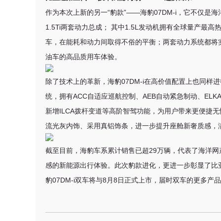
作为本次上新的另一“豹款”——海豹07DM-i，它不仅是
1.5Ti两套动力总成； 其中1.5L发动机拥有全球量产最
车，在能耗和动力间取得不俗的平衡；两套动力系统都将
油车的高品质用车体验。
除了技术上的革新，海豹07DM-i在高价值配置上也同样进行升
统，拥有ACC自适应巡航控制、AEB自动紧急制动、EL
新增ILCA拨杆变道等高阶智驾功能，为用户带来更便捷无
流光灰内饰、采用真铝饰条，进一步提升座舱新奢质感，
截至目前，
海豹车系累计销售已超29万辆，代表了海洋
感的新能源出行体验
。此次豹款进化，更进一步彰显了比亚
豹07DM-i双车
将与
8月8日正式上市，届时双车的更多产