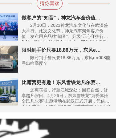
猜你喜欢
做客户的“知音”，神龙汽车全价值链“以客户为中心”深度转型
2月10日，2023神龙汽车文化节在武汉盛
大举行。此次文化节，神龙汽车聚焦客户价
值，发布用户品牌“知音”、升级“五心守护行动
2.0”、推出神龙知音会员体系，陪伴用户焕新
启航，共同开启下一个30年。
限时到手价只要18.86万元，东风eπ008能卷出啥高度？
限时到手价只要18.86万元，东风eπ008能
卷出啥高度？
比露营更有趣！东风雪铁龙凡尔赛C5 X共创的“凡尔赛生活指南”别错过
远离喧嚣，行至江城深处；回归自然，舒
享超凡假日。4月26日，东风雪铁龙“为爱体验
全民凡尔赛”主题活动在武汉正式开启，凭借
着“无试驾，不购车”的创新形式成功吸引了众多
武汉地区客户参与。五一长假期间，很多凡尔
赛er更是借着48小时免费体验凡尔赛C5 X的机
会，在江城掀起了一股“凡尔赛生活”潮流，解锁
属于自己的“凡尔赛生活指南”。