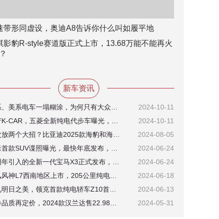
速带形同虚设，奥迪A8告诉你什么叫如履平地
祺影豹R-style赛道版正式上市，13.68万能不能再火
？
新车资讯
日系、美系电车一塌糊涂，为何只有大众能顶住转型压力？
2024-10-11
国产K-CAR，五菱全新纯电代步车曝光，低端市场又将迎来新风向？
2024-10-11
一次放两个大招？比亚迪2025款海豹和海豹07 DM-i将于8月8日上市
2024-08-05
小米首款SUV谍照曝光，最快年底发布，这次将与法拉利心有灵犀？
2024-06-24
或明年引入的全新一代宝马X3正式发布，将成最后一代油车经典？
2024-06-24
东风风神L7西南地区上市，205公里纯电续航版12.99万元起售
2024-06-18
预见明日之美，领克首款纯电轿车Z10首秀瑞典哥德堡
2024-06-13
先卷品质再定价，2024款汉兰达售22.98万元起，重塑中型SUV标准？
2024-05-31