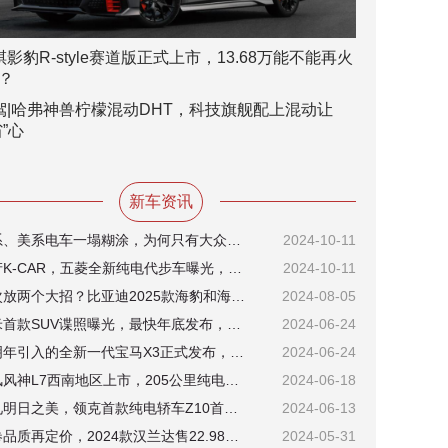
祺影豹R-style赛道版正式上市，13.68万能不能再火
？
驾|哈弗神兽柠檬混动DHT，科技旗舰配上混动让
省”心
新车资讯
日系、美系电车一塌糊涂，为何只有大众能顶住转型压力？
2024-10-11
国产K-CAR，五菱全新纯电代步车曝光，低端市场又将迎来新风向？
2024-10-11
一次放两个大招？比亚迪2025款海豹和海豹07 DM-i将于8月8日上市
2024-08-05
小米首款SUV谍照曝光，最快年底发布，这次将与法拉利心有灵犀？
2024-06-24
或明年引入的全新一代宝马X3正式发布，将成最后一代油车经典？
2024-06-24
东风风神L7西南地区上市，205公里纯电续航版12.99万元起售
2024-06-18
预见明日之美，领克首款纯电轿车Z10首秀瑞典哥德堡
2024-06-13
先卷品质再定价，2024款汉兰达售22.98万元起，重塑中型SUV标准？
2024-05-31