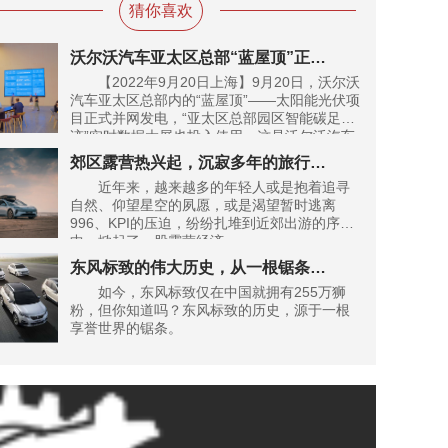
猜你喜欢
沃尔沃汽车亚太区总部“蓝屋顶”正式并网发电
【2022年9月20日上海】9月20日，沃尔沃
汽车亚太区总部内的“蓝屋顶”——太阳能光伏项
目正式并网发电，“亚太区总部园区智能碳足
迹”实时数据大屏也投入使用。这是沃尔沃汽车
亚太区总部自2022年起实现电能碳中和后，在
郊区露营热兴起，沉寂多年的旅行车将在国内迎来春天？
可持续运营领域所取得的最新进展。
近年来，越来越多的年轻人或是抱着追寻
自然、仰望星空的夙愿，或是渴望暂时逃离
996、KPI的压迫，纷纷扎堆到近郊出游的序列
中，掀起了一股露营经济。
东风标致的伟大历史，从一根锯条开始
如今，东风标致仅在中国就拥有255万狮
粉，但你知道吗？东风标致的历史，源于一根
享誉世界的锯条。