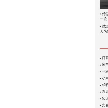
传
一次
试
人“